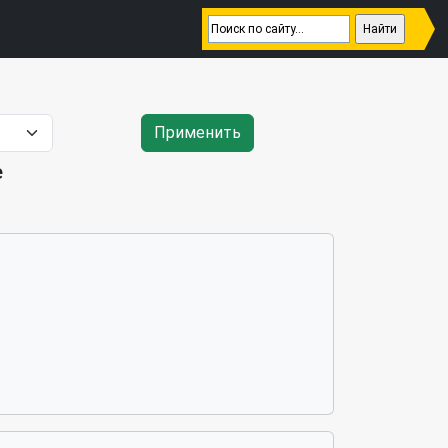
Применить
е